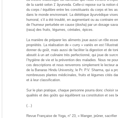
de la santé selon 1′ âyurveda. Celle-ci repose sur la notion d’é
du corps / équilibre entre les constituants du corps et les a
dans le monde environnant. La diététique âyurvédique visera 
humoral, s’il a été troublé, en augmentant ou au contraire e
de l’humeur perturbée en cause (dosha) par un dosage savan
(rasa) des fruits, légumes, céréales, épices.
La manière de préparer les aliments joue aussi un rôle essen
propriétés. La réalisation de « curry » variés en est l’illustra
donner du goût, mais aussi de faciliter la digestion et de to
aboutit à un art culinaire très perfectionné, qui joue de surcr
l’hygiène de vie et la prévention des maladies. Nous ne pouvo
ces descriptions et nous renverrons simplement le lecteur au
de la Banaras Hindu University, le Pr. P.V. Sharma, qui a pro
nombreuses plantes médicinales, fruits et légumes cités da
et à leur classification.
Sur le plan pratique, chaque personne pourra donc choisir s
qualités et des goûts qui équilibrent sa constitution et ses b
(…)
Revue Française de Yoga, n° 23, « Manger, jeûner, sacrifier 