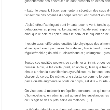
grisonnement des cheveux s’ils sont présents en excès dans
– katu, le piquant, l’âcre, augmente la sécrétion des sucs dige
l’ensemble des organes du corps lorsqu’il est présent en ex
L’épicé et/ou l’astringent sont irritants pour le vent, tandis 
défavorables au phlegme. Le piquant et l’acide sont responsa
ainsi que le salé et l’épicé, mais le doux et le piquant se neu
Il existe aussi différentes qualités bio-physiques des alimen
et se répartissent par paires: lourd/léger ; froid/chaud ; huil
régulier/mobile ; doux/dur ; clair/visqueux ; uni/rugeux ; gros
Toutes ces qualités peuvent se combiner à l’infini, et ces c
humain. Ainsi, le lait caillé (curd, en anglais), bien que fro
chaud » selon la classification ayurvédique, du fait que, lors
chaleur du corps. De même, une substance comme le beurre c
parce qu’elle augmente le poids du corps, est dite « lourde »
On vise donc à maintenir un équilibre constant, ce qui corre
d’homéostasie, en administrant au sujet les substances les
qu’il s’agisse des sujets sains ou malades. (…)
La théorie tridoshique ou humorale que nous venons d’expos