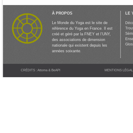
À PROPOS
LE 
Le Monde du Yoga est le site de
Déco
référence du Yoga en France. Il est
Trou
Sémi
créé et géré par la FNEY et l’UNY,
Ense
des associations de dimension
Glos
nationale qui existent depuis les
années soixante.
CRÉDITS : Attoma & BeAPI
MENTIONS LÉGA