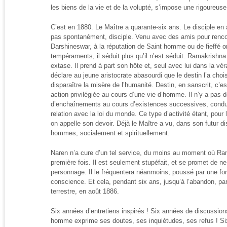
les biens de la vie et de la volupté, s’impose une rigoureus
C’est en 1880. Le Maître a quarante-six ans. Le disciple en a d
pas spontanément, disciple. Venu avec des amis pour renco
Darshineswar, à la réputation de Saint homme ou de fieffé or
tempéraments, il séduit plus qu’il n’est séduit. Ramakrishna
extase. Il prend à part son hôte et, seul avec lui dans la vér
déclare au jeune aristocrate abasourdi que le destin l’a choisi
disparaître la misère de l’humanité. Destin, en sanscrit, c’es
action privilégiée au cours d’une vie d’homme. Il n’y a pas 
d’enchaînements au cours d’existences successives, conduis
relation avec la loi du monde. Ce type d’activité étant, pou
on appelle son devoir. Déjà le Maître a vu, dans son futur dis
hommes, socialement et spirituellement.
Naren n’a cure d’un tel service, du moins au moment où Ram
première fois. Il est seulement stupéfait, et se promet de ne
personnage. Il le fréquentera néanmoins, poussé par une for
conscience. Et cela, pendant six ans, jusqu’à l’abandon, par
terrestre, en août 1886.
Six années d’entretiens inspirés ! Six années de discussion
homme exprime ses doutes, ses inquiétudes, ses refus ! Si