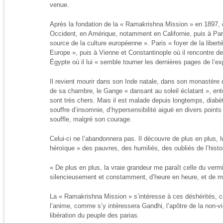
venue.
Après la fondation de la « Ramakrishna Mission » en 1897, 
Occident, en Amérique, notamment en Californie, puis à Pari
source de la culture européenne ». Paris « foyer de la libert
Europe », puis à Vienne et Constantinople où il rencontre d
Égypte où il lui « semble tourner les dernières pages de l’ex
Il revient mourir dans son Inde natale, dans son monastère de
de sa chambre, le Gange « dansant au soleil éclatant », ento
sont très chers. Mais il est malade depuis longtemps, diabéti
souffre d’insomnie, d’hypersensibilité aiguë en divers points
souffle, malgré son courage.
Celui-ci ne l’abandonnera pas. Il découvre de plus en plus, lu
héroïque » des pauvres, des humiliés, des oubliés de l’histoi
« De plus en plus, la vraie grandeur me paraît celle du vermi
silencieusement et constamment, d’heure en heure, et de
La « Ramakrishna Mission » s’intéresse à ces déshérités, c
l’anime, comme s’y intéressera Gandhi, l’apôtre de la non-v
libération du peuple des parias.