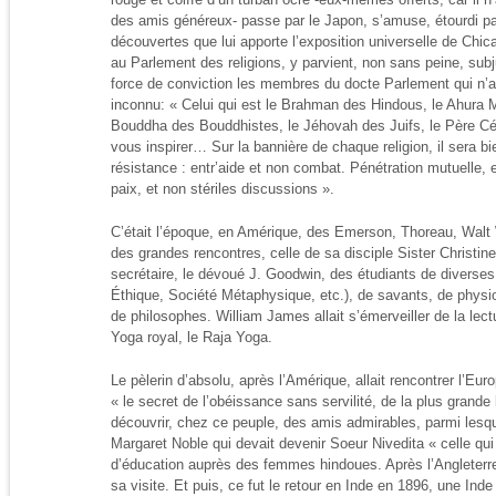
des amis généreux- passe par le Japon, s’amuse, étourdi pa
découvertes que lui apporte l’exposition universelle de Chic
au Parlement des religions, y parvient, non sans peine, sub
force de conviction les membres du docte Parlement qui n’at
inconnu: « Celui qui est le Brahman des Hindous, le Ahura 
Bouddha des Bouddhistes, le Jéhovah des Juifs, le Père Cél
vous inspirer… Sur la bannière de chaque religion, il sera bie
résistance : entr’aide et non combat. Pénétration mutuelle, 
paix, et non stériles discussions ».
C’était l’époque, en Amérique, des Emerson, Thoreau, Walt
des grandes rencontres, celle de sa disciple Sister Christine
secrétaire, le dévoué J. Goodwin, des étudiants de diverse
Éthique, Société Métaphysique, etc.), de savants, de physi
de philosophes. William James allait s’émerveiller de la lec
Yoga royal, le Raja Yoga.
Le pèlerin d’absolu, après l’Amérique, allait rencontrer l’Eur
« le secret de l’obéissance sans servilité, de la plus grande l
découvrir, chez ce peuple, des amis admirables, parmi lesque
Margaret Noble qui devait devenir Soeur Nivedita « celle qui
d’éducation auprès des femmes hindoues. Après l’Angleterre, l
sa visite. Et puis, ce fut le retour en Inde en 1896, une Inde