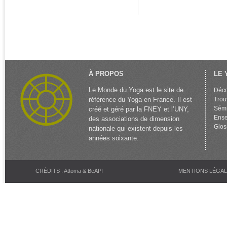
À PROPOS
LE 
Le Monde du Yoga est le site de
Déco
référence du Yoga en France. Il est
Trou
Sémi
créé et géré par la FNEY et l’UNY,
Ense
des associations de dimension
Glos
nationale qui existent depuis les
années soixante.
CRÉDITS : Attoma & BeAPI
MENTIONS LÉGA