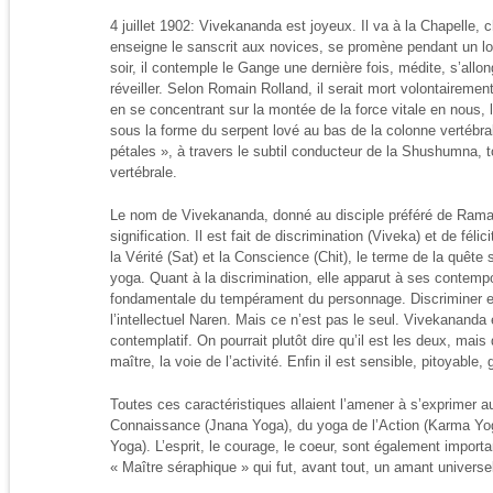
4 juillet 1902: Vivekananda est joyeux. Il va à la Chapelle, 
enseigne le sanscrit aux novices, se promène pendant un l
soir, il contemple le Gange une dernière fois, médite, s’allo
réveiller. Selon Romain Rolland, il serait mort volontaireme
en se concentrant sur la montée de la force vitale en nous, l
sous la forme du serpent lové au bas de la colonne vertébral
pétales », à travers le subtil conducteur de la Shushumna, t
vertébrale.
Le nom de Vivekananda, donné au disciple préféré de Ramak
signification. Il est fait de discrimination (Viveka) et de félic
la Vérité (Sat) et la Conscience (Chit), le terme de la quête 
yoga. Quant à la discrimination, elle apparut à ses conte
fondamentale du tempérament du personnage. Discriminer est
l’intellectuel Naren. Mais ce n’est pas le seul. Vivekananda
contemplatif. On pourrait plutôt dire qu’il est les deux, mais 
maître, la voie de l’activité. Enfin il est sensible, pitoyable,
Toutes ces caractéristiques allaient l’amener à s’exprimer a
Connaissance (Jnana Yoga), du yoga de l’Action (Karma Yog
Yoga). L’esprit, le courage, le coeur, sont également importa
« Maître séraphique » qui fut, avant tout, un amant universe