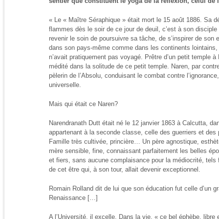
sentier que constituent le yoga de la réflexion, celui de l
« Le « Maître Séraphique » était mort le 15 août 1886. Sa 
flammes dès le soir de ce jour de deuil, c’est à son disciple
revenir le soin de poursuivre sa tâche, de s’inspirer de son
dans son pays-même comme dans les continents lointains,
n’avait pratiquement pas voyagé. Prêtre d’un petit temple à 
médité dans la solitude de ce petit temple. Naren, par contr
pèlerin de l’Absolu, conduisant le combat contre l’ignoranc
universelle.
Mais qui était ce Naren?
Narendranath Dutt était né le 12 janvier 1863 à Calcutta, dan
appartenant à la seconde classe, celle des guerriers et des 
Famille très cultivée, princière… Un père agnostique, esthète
mère sensible, fine, connaissant parfaitement les belles é
et fiers, sans aucune complaisance pour la médiocrité, tels 
de cet être qui, à son tour, allait devenir exceptionnel.
Romain Rolland dit de lui que son éducation fut celle d’un gr
Renaissance […]
A l’Université. il excelle. Dans la vie, « ce bel éphèbe, libre