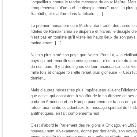
l’orgueilleux contre le tendre message du doux Maître! Mais
compréhension, d’amour! Le disciple connaît aussi la plus g
Samâdhi, et s’abîme dans la félicité. […]
Le premier monastère ou « Math » étant créé, dès après le 
fidèles de Ramakrishna se disperse et Naren, le disciple d’éle
n’est pas en touriste qu’il visite les hauts lieux de son pay
moine errant. […]
Nul n’a plus aimé son pays que Naren. Pour lui, « la civilisat
pays qui ont recueilli son enseignement, c’est-à-dire du Jap
de nos jours. Il y a des signes de leur renaissance. Leur vie 
mille fois et chaque fois elle renaît plus glorieuse ». Ceci fut
dernier…
Mais d’autres nécessités plus impérieuses allaient l’éloign
que celles qui consistent à souffrir de la souffrance de ses co
partir en Amérique et en Europe pour chercher la-bas ce qui 
retour, aux nantis occidentaux, le message spirituel de l’
antithétiques, en fait complémentaires!
C’est d’abord le Parlement des religions à Chicago, en 1893, q
nouveau nom Vivekananda, donné par des amis, son voyage o
rouge et coiffé d’un turban ocre -eux-mêmes offerts, car il 