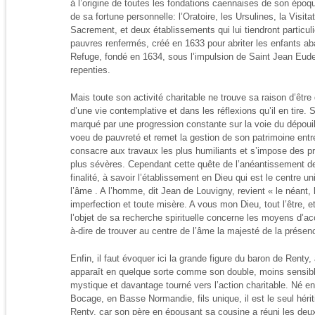
à l’origine de toutes les fondations caennaises de son époque
de sa fortune personnelle: l’Oratoire, les Ursulines, la Visit
Sacrement, et deux établissements qui lui tiendront particuli
pauvres renfermés, créé en 1633 pour abriter les enfants 
Refuge, fondé en 1634, sous l’impulsion de Saint Jean Eude
repenties.
Mais toute son activité charitable ne trouve sa raison d’êtr
d’une vie contemplative et dans les réflexions qu’il en tire.
marqué par une progression constante sur la voie du dépouill
voeu de pauvreté et remet la gestion de son patrimoine entre
consacre aux travaux les plus humiliants et s’impose des p
plus sévères. Cependant cette quête de l’anéantissement de
finalité, à savoir l’établissement en Dieu qui est le centre un
l’âme . A l’homme, dit Jean de Louvigny, revient « le néant, 
imperfection et toute misère. A vous mon Dieu, tout l’être, et
l’objet de sa recherche spirituelle concerne les moyens d’acc
à-dire de trouver au centre de l’âme la majesté de la présen
Enfin, il faut évoquer ici la grande figure du baron de Renty,
apparaît en quelque sorte comme son double, moins sensibl
mystique et davantage tourné vers l’action charitable. Né 
Bocage, en Basse Normandie, fils unique, il est le seul hérit
Renty, car son père en épousant sa cousine a réuni les deux 