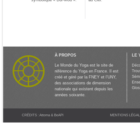
À PROPOS
LE 
Le Monde du Yoga est le site de
Déco
référence du Yoga en France. Il est
Trou
Sémi
créé et géré par la FNEY et l’UNY,
Ense
des associations de dimension
Glos
nationale qui existent depuis les
années soixante.
CRÉDITS : Attoma & BeAPI
MENTIONS LÉGA