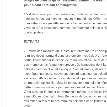
dirigés de vivre ce qu’ils ressentent comme une fraternit
pour autant l’oraison contemplative.
C’est dans le rapport maître-disciple, fondé sur la direction
s’épanouissent vraiment les dévots normands du XVIIe. : re
compréhension sympathique, cet attachement à un directeur 
vivre ce qu’ils ressentent comme une fraternité spirituelle. 
contemplative.
EXTRAITS :
« L’étude des rapports qui s’instaurent entre maître et disci
le milieu dévot normand dans la première moitié du XVII°siècl
particulièrement par le besoin de formation religieuse et de 
ses membres, ils forment un groupe très homogène dont la m
celle du parti dévot à celle époque. Ses adhérents, désireux
leurs états intérieurs, trouveront d’abord dans leur particip
secrètes catholiques le moyen de développer des échanges et
de fraternité spirituelle. Mais ils éprouveront très vite la néc
cette formation indirecte par une pratique religieuse plus ori
C’est ainsi qu’ils créent en Normandie même, le 4 Juillet 16
sans clôture où un laïc, Jean Bernières de Louvigny, instruit
désirent à la fois faire des retraites solitaires et se joind
piété.