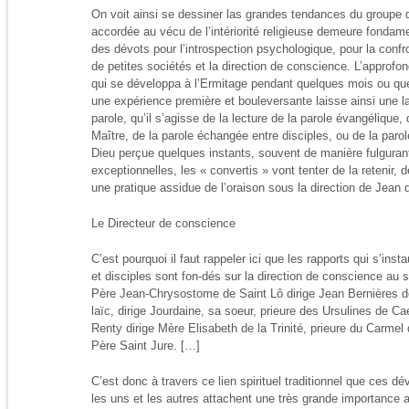
On voit ainsi se dessiner las grandes tendances du groupe d
accordée au vécu de l’intériorité religieuse demeure fondamen
des dévots pour l’introspection psychologique, pour la conf
de petites sociétés et la direction de conscience. L’approfo
qui se développa à l’Ermitage pendant quelques mois ou quel
une expérience première et bouleversante laisse ainsi une la
parole, qu’il s’agisse de la lecture de la parole évangélique
Maître, de la parole échangée entre disciples, ou de la parol
Dieu perçue quelques instants, souvent de manière fulguran
exceptionnelles, les « convertis » vont tenter de la retenir, d
une pratique assidue de l’oraison sous la direction de Jean 
Le Directeur de conscience
C’est pourquoi il faut rappeler ici que les rapports qui s’ins
et disciples sont fon-dés sur la direction de conscience au s
Père Jean-Chrysostome de Saint Lô dirige Jean Bernières de
laïc, dirige Jourdaine, sa soeur, prieure des Ursulines de
Renty dirige Mère Elisabeth de la Trinité, prieure du Carmel 
Père Saint Jure. […]
C’est donc à travers ce lien spirituel traditionnel que ces dé
les uns et les autres attachent une très grande importance a