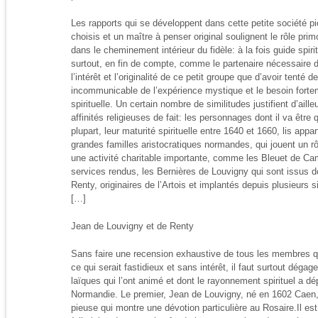
Les rapports qui se développent dans cette petite société p
choisis et un maître à penser original soulignent le rôle pri
dans le cheminement intérieur du fidèle: à la fois guide spirit
surtout, en fin de compte, comme le partenaire nécessaire d
l’intérêt et l’originalité de ce petit groupe que d’avoir tenté d
incommunicable de l’expérience mystique et le besoin fortem
spirituelle. Un certain nombre de similitudes justifient d’ail
affinités religieuses de fait: les personnages dont il va être q
plupart, leur maturité spirituelle entre 1640 et 1660, lis app
grandes familles aristocratiques normandes, qui jouent un rôl
une activité charitable importante, comme les Bleuet de Cam
services rendus, les Bernières de Louvigny qui sont issus d
Renty, originaires de l’Artois et implantés depuis plusieurs
[…]
Jean de Louvigny et de Renty
Sans faire une recension exhaustive de tous les membres 
ce qui serait fastidieux et sans intérêt, il faut surtout dégag
laïques qui l’ont animé et dont le rayonnement spirituel a dé
Normandie. Le premier, Jean de Louvigny, né en 1602 Caen, 
pieuse qui montre une dévotion particulière au Rosaire.Il e