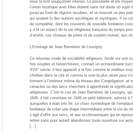
nous la font soupçonner intense. La possibilité et les moyen
l’union mystique avec Dieu étaient sans nul doute un sujet 
jusqu’au fond de régions reculées, et on trouvait un peu part
qui avaient lu des auteurs ascétiques et mystiques. Il se cr
de sympathie, dont les couvents de nouvelle fondation const
y a là un aspect de la vie religieuse française du temps en
d’amitié, ces réseaux de prière et de soutien mutuel, aux m
L’Ermitage de Jean Bernières de Louvigny
Ce nouveau mode de sociabilité religieuse, fondé sur une su
fois souples et hiérarchisées, connaît un extraordinaire su
XVII° siècle: il leur apparaît à la fois comme le meilleur moye
chrétien dans la cité et comme la voie la plus aisée pour s’in
forment à l’intérieur même du réseau des Congrégation -et e
cénacles où des laïcs cherchent à approfondir la significati
religieuses. C’est le cas de Jean Bernières de Louvigny, qui 
1645: il fait construire en 1646 un petit bâtiment, adossé à 
auxquelles il était très lié. Le choix symbolique de l’emplac
fondateur de créer une étape intermédiaire entre la vie du siè
s’agit d’offrir aux laïcs, et aux ecclésiastiques qui en éprouve
retirer sans pour autant abandonner toute ouverture sur autru
[…]