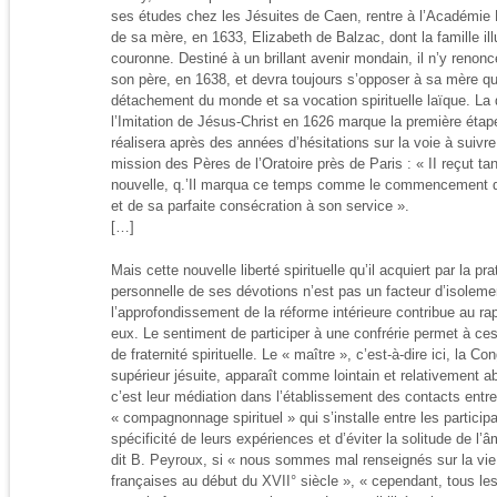
ses études chez les Jésuites de Caen, rentre à l’Académie Mi
de sa mère, en 1633, Elizabeth de Balzac, dont la famille ill
couronne. Destiné à un brillant avenir mondain, il n’y renonc
son père, en 1638, et devra toujours s’opposer à sa mère q
détachement du monde et sa vocation spirituelle laïque. La 
l’Imitation de Jésus-Christ en 1626 marque la première étap
réalisera après des années d’hésitations sur la voie à suivre
mission des Pères de l’Oratoire près de Paris : « II reçut ta
nouvelle, q.’Il marqua ce temps comme le commencement de
et de sa parfaite consécration à son service ».
[…]
Mais cette nouvelle liberté spirituelle qu’il acquiert par la pra
personnelle de ses dévotions n’est pas un facteur d’isolemen
l’approfondissement de la réforme intérieure contribue au 
eux. Le sentiment de participer à une confrérie permet à ces
de fraternité spirituelle. Le « maître », c’est-à-dire ici, la 
supérieur jésuite, apparaît comme lointain et relativement ab
c’est leur médiation dans l’établissement des contacts entre
« compagnonnage spirituel » qui s’installe entre les particip
spécificité de leurs expériences et d’éviter la solitude de l’
dit B. Peyroux, si « nous sommes mal renseignés sur la vie 
françaises au début du XVII° siècle », « cependant, tous l