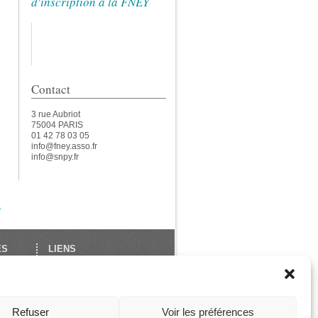
d'inscription à la FNEY
Contact
3 rue Aubriot
75004 PARIS
01 42 78 03 05
info@fney.asso.fr
info@snpy.fr
e
ES
LIENS
École Française de Yoga
Union Européenne de
des
Yoga
ga
Les Assises de La FNEY
Refuser
Voir les préférences