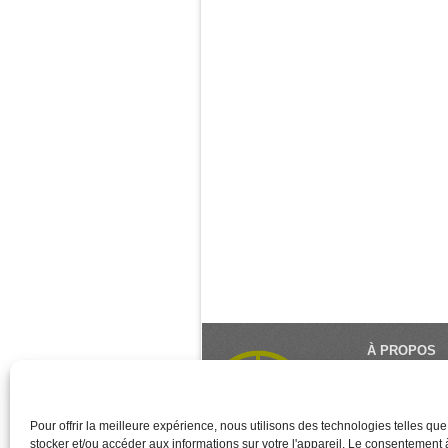
À PROPOS
Le Monde du Y
référence du 
créé et géré 
Pour offrir la meilleure expérience, nous utilisons des technologies telles qu
des associati
stocker et/ou accéder aux informations sur votre l'appareil. Le consentement