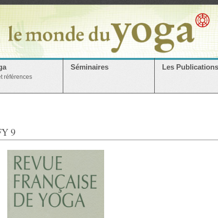
ga
Séminaires
Les Publication
et références
Y 9