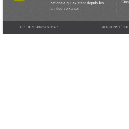
Glos
nationale qui existent depuis les
années soixante.
CRÉDITS : Attoma & BeAPI
MENTIONS LÉGA