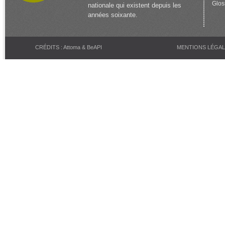
Glos
nationale qui existent depuis les
années soixante.
CRÉDITS : Attoma & BeAPI
MENTIONS LÉGA