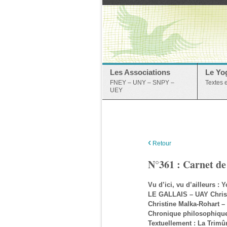
Les Associations
Le Yo
FNEY – UNY – SNPY –
Textes 
UEY
‹
Retour
N°361 : Carnet de
Vu d’ici, vu d’ailleurs :
LE GALLAIS – UAY Chris
Christine Malka-Rohart 
Chronique philosophiq
Textuellement : La Trimû