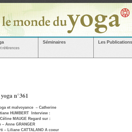
ga
Séminaires
Les Publication
et références
 yoga n°361
 Yoga et malvoyance – Catherine
tiane HUMBERT Interview :
– Céline MAUGE Regard sur :
ue – Anne GRANGER
rti – Liliane CATTALANO A coeur