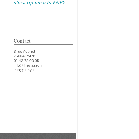
d'inscription à la FNEY
Contact
3 rue Aubriot
75004 PARIS
01 42 78 03 05
info@fney.asso.fr
info@snpy.fr
e