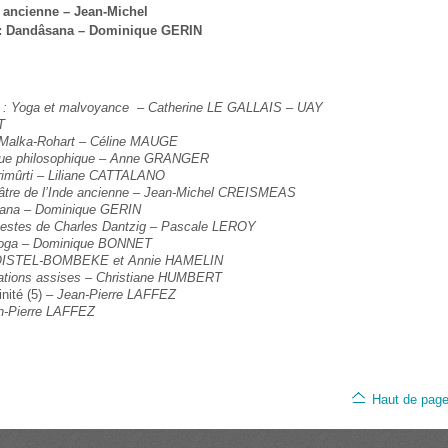
e ancienne – Jean-Michel
: Dandâsana – Dominique GERIN
eurs : Yoga et malvoyance – Catherine LE GALLAIS – UAY
RT
ne Malka-Rohart – Céline MAUGE
ique philosophique – Anne GRANGER
Trimûrti – Liliane CATTALANO
éâtre de l’Inde ancienne – Jean-Michel CREISMEAS
sana – Dominique GERIN
s gestes de Charles Dantzig – Pascale LEROY
 yoga – Dominique BONNET
BOISTEL-BOMBEKE et Annie HAMELIN
stations assises – Christiane HUMBERT
nité (5)
– Jean-Pierre LAFFEZ
n-Pierre LAFFEZ
Haut de pag