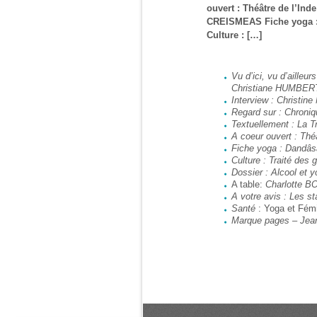
ouvert : Théâtre de l’Ind
CREISMEAS Fiche yoga 
Culture : […]
Vu d’ici, vu d’aill
Christiane HUMBE
Interview : Christi
Regard sur : Chron
Textuellement : La 
A coeur ouvert : Th
Fiche yoga : Dandâ
Culture : Traité de
Dossier : Alcool et
A table:
Charlotte 
A votre avis : Les 
Santé
: Yoga et Fémi
Marque pages – Jea