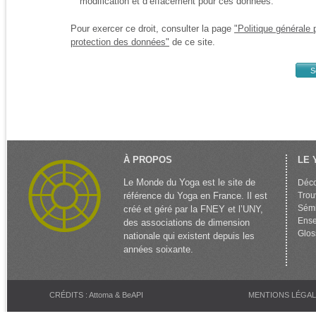
modification et d’effacement pour ces données.
Pour exercer ce droit, consulter la page
"Politique générale 
protection des données"
de ce site.
À PROPOS
LE 
Le Monde du Yoga est le site de
Déco
référence du Yoga en France. Il est
Trou
Sémi
créé et géré par la FNEY et l’UNY,
Ense
des associations de dimension
Glos
nationale qui existent depuis les
années soixante.
CRÉDITS : Attoma & BeAPI
MENTIONS LÉGA