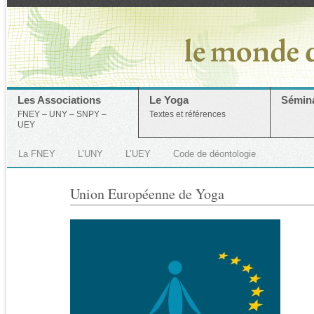
Les Associations
Le Yoga
Sémina
FNEY – UNY – SNPY –
Textes et références
UEY
La FNEY
L’UNY
L’UEY
Code de déontologie
Union Européenne de Yoga