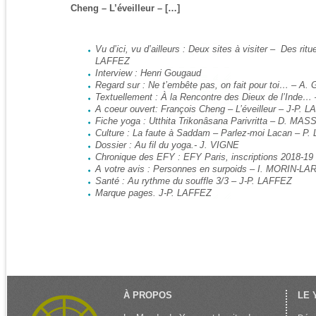
Cheng – L’éveilleur – […]
Vu d’ici, vu d’ailleurs : Deux sites à visiter – Des ritue
LAFFEZ
Interview : Henri Gougaud
Regard sur : Ne t’embête pas, on fait pour toi… – 
Textuellement : À la Rencontre des Dieux de l’Inde
A coeur ouvert: François Cheng – L’éveilleur – J-P. 
Fiche yoga : Utthita Trikonâsana Parivritta – D. MA
Culture : La faute à Saddam – Parlez-moi Lacan – P
Dossier : Au fil du yoga.- J. VIGNE
Chronique des EFY : EFY Paris, inscriptions 2018-1
A votre avis : Personnes en surpoids – I. MORIN-L
Santé : Au rythme du souffle 3/3 – J-P. LAFFEZ
Marque pages. J-P. LAFFEZ
À PROPOS
LE 