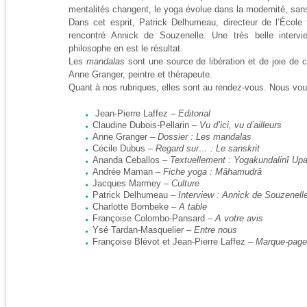
mentalités changent, le yoga évolue dans la modernité, sans
Dans cet esprit, Patrick Delhumeau, directeur de l’École
rencontré Annick de Souzenelle. Une très belle interv
philosophe en est le résultat.
Les
mandalas
sont une source de libération et de joie de c
Anne Granger, peintre et thérapeute.
Quant à nos rubriques, elles sont au rendez-vous. Nous vou
Jean-Pierre Laffez –
Editorial
Claudine Dubois-Pellarin –
Vu d’ici, vu d’ailleurs
Anne Granger –
Dossier : Les mandalas
Cécile Dubus –
Regard sur… : Le sanskrit
Ananda Ceballos –
Textuellement : Yogakundalinî Up
Andrée Maman –
Fiche yoga : Mâhamudrâ
Jacques Marmey –
Culture
Patrick Delhumeau –
Interview : Annick de Souzenell
Charlotte Bombeke –
A table
Françoise Colombo-Pansard –
A votre avis
Ysé Tardan-Masquelier –
Entre nous
Françoise Blévot et Jean-Pierre Laffez –
Marque-pag