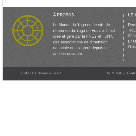
À PROPOS
LE 
Le Monde du Yoga est le site de
Déco
référence du Yoga en France. Il est
Trou
Sémi
créé et géré par la FNEY et l’UNY,
Ense
des associations de dimension
Glos
nationale qui existent depuis les
années soixante.
CRÉDITS : Attoma & BeAPI
MENTIONS LÉGA