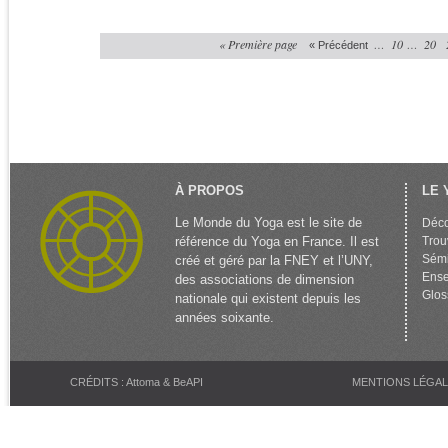
« Première page
…
10
…
20
« Précédent
À PROPOS
LE 
Le Monde du Yoga est le site de
Déco
référence du Yoga en France. Il est
Trou
Sémi
créé et géré par la FNEY et l’UNY,
Ense
des associations de dimension
Glos
nationale qui existent depuis les
années soixante.
CRÉDITS : Attoma & BeAPI
MENTIONS LÉGA