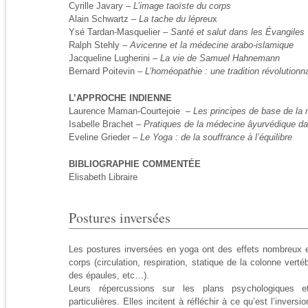
Cyrille Javary –
L’image taoïste du corps
Alain Schwartz –
La tache du lépreu
x
Ysé Tardan-Masquelier –
Santé et salut dans les Évangiles
Ralph Stehly –
Avicenne et la médecine arabo-islamique
Jacqueline Lugherini –
La vie de Samuel Hahnemann
Bernard Poitevin –
L’homéopathie : une tradition révolution
L’APPROCHE INDIENNE
Laurence Maman-Courtejoie –
Les principes de base de la
Isabelle Brachet –
Pratiques de la médecine âyurvédique dan
Eveline Grieder –
Le Yoga : de la souffrance à l’équilibre
BIBLIOGRAPHIE COMMENTÉE
Elisabeth Libraire
Postures inversées
Les postures inversées en yoga ont des effets nombreux e
corps (circulation, respiration, statique de la colonne verté
des épaules, etc…).
Leurs répercussions sur les plans psychologiques et 
particulières. Elles incitent à réfléchir à ce qu’est l’inversi