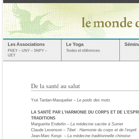
Les Associations
Le Yoga
Sémina
FNEY – UNY – SNPY –
Textes et références
UEY
De la santé au salut
Ysé Tardan-Masquelier –
Le poids des mots
LA SANTÉ PAR L’HARMONIE DU CORPS ET DE L’ESPR
TRADITIONS
Marguerite Enderlin –
La médecine sacrée à Sume
r
Claude Levenson –
Tibet : Harmonie du corps et de l’esprit
Jean-Marc Kespi –
La médecine traditionnelle chinoise