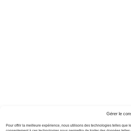
Gérer le co
Pour offrir la meilleure expérience, nous utilisons des technologies telles que l
consentement à ces technologies nous permettra de traiter des données telles q