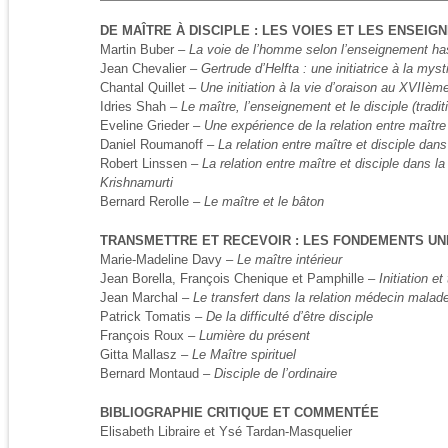
DE MAÎTRE À DISCIPLE : LES VOIES ET LES ENSEI
Martin Buber –
La voie de l’homme selon l’enseignement ha
Jean Chevalier –
Gertrude d’Helfta : une initiatrice à la mys
Chantal Quillet –
Une initiation à la vie d’oraison au XVIIèm
Idries Shah –
Le maître, l’enseignement et le disciple (tradi
Eveline Grieder –
Une expérience de la relation entre maître
Daniel Roumanoff –
La relation entre maître et disciple dan
Robert Linssen –
La relation entre maître et disciple dans la
Krishnamurti
Bernard Rerolle –
Le maître et le bâton
TRANSMETTRE ET RECEVOIR : LES FONDEMENTS UN
Marie-Madeline Davy –
Le maître intérieur
Jean Borella, François Chenique et Pamphille –
Initiation et
Jean Marchal –
Le transfert dans la relation médecin malade
Patrick Tomatis –
De la difficulté d’être disciple
François Roux –
Lumière du présent
Gitta Mallasz –
Le Maître spirituel
Bernard Montaud –
Disciple de l’ordinaire
BIBLIOGRAPHIE CRITIQUE ET COMMENTÉE
Elisabeth Libraire et Ysé Tardan-Masquelier