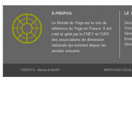
À PROPOS
LE 
Le Monde du Yoga est le site de
Déco
référence du Yoga en France. Il est
Trou
Sémi
créé et géré par la FNEY et l’UNY,
Ense
des associations de dimension
Glos
nationale qui existent depuis les
années soixante.
CRÉDITS : Attoma & BeAPI
MENTIONS LÉGA