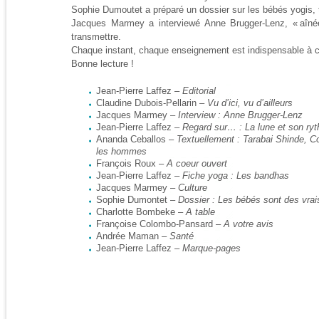
Sophie Dumoutet a préparé un dossier sur les bébés yogis,
Jacques Marmey a interviewé Anne Brugger-Lenz, « aîn
transmettre.
Chaque instant, chaque enseignement est indispensable à ce
Bonne lecture !
Jean-Pierre Laffez –
Editorial
Claudine Dubois-Pellarin –
Vu d’ici, vu d’ailleurs
Jacques Marmey –
Interview : Anne Brugger-Lenz
Jean-Pierre Laffez –
Regard sur… : La lune et son ryt
Ananda Ceballos –
Textuellement : Tarabai Shinde, 
les hommes
François Roux –
A coeur ouvert
Jean-Pierre Laffez –
Fiche yoga : Les bandhas
Jacques Marmey –
Culture
Sophie Dumontet –
Dossier : Les bébés sont des vrais
Charlotte Bombeke –
A table
Françoise Colombo-Pansard –
A votre avis
Andrée Maman –
Santé
Jean-Pierre Laffez –
Marque-pages