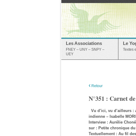
Les Associations
Le Yo
FNEY – UNY – SNPY –
Textes 
UEY
‹
Retour
N°351 : Carnet de
Vu d’ici, vu d’ailleurs :
indienne – Isabelle MO
Interview : Aurélie Cho
sur : Petite chronique
Textuellement : Au fil d