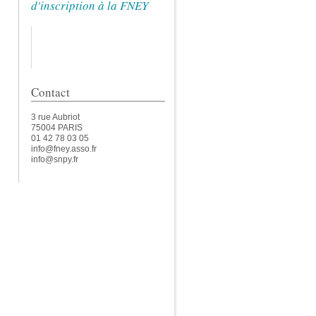
d'inscription à la FNEY
Contact
3 rue Aubriot
75004 PARIS
01 42 78 03 05
info@fney.asso.fr
info@snpy.fr