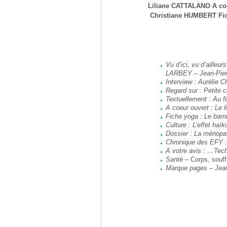
Liliane CATTALANO A coeu
Christiane HUMBERT Fic
Vu d’ici, vu d’ailleu
LARBEY – Jean-Pie
Interview : Aurélie
Regard sur : Petit
Textuellement : Au 
A coeur ouvert : Le
Fiche yoga : Le bam
Culture : L’effet ha
Dossier : La ménop
Chronique des EFY : 
A votre avis : …Tec
Santé
– Corps, souff
Marque pages – Jea