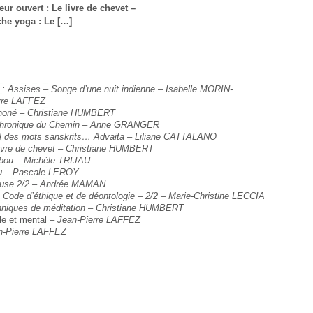
r ouvert : Le livre de chevet –
he yoga : Le […]
rs : Assises – Songe d’une nuit indienne – Isabelle MORIN-
rre LAFFEZ
 Choné – Christiane HUMBERT
e chronique du Chemin – Anne GRANGER
fil des mots sanskrits… Advaita – Liliane CATTALANO
 livre de chevet – Christiane HUMBERT
bou
– Michèle TRIJAU
ïku – Pascale LEROY
ause 2/2 – Andrée MAMAN
Code d’éthique et de déontologie
– 2/2 – Marie-Christine LECCIA
hniques de méditation – Christiane HUMBERT
le et mental –
Jean-Pierre LAFFEZ
n-Pierre LAFFEZ