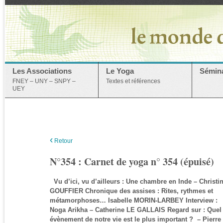
Les Associations
Le Yoga
Sémina
FNEY – UNY – SNPY –
Textes et références
UEY
‹
Retour
N°354 : Carnet de yoga n° 354 (épuisé)
Vu d’ici, vu d’ailleurs : Une chambre en Inde – Christi
GOUFFIER Chronique des assises : Rites, rythmes et
métamorphoses… Isabelle MORIN-LARBEY Interview :
Noga Arikha – Catherine LE GALLAIS Regard sur : Quel
évènement de notre vie est le plus important ? – Pierre