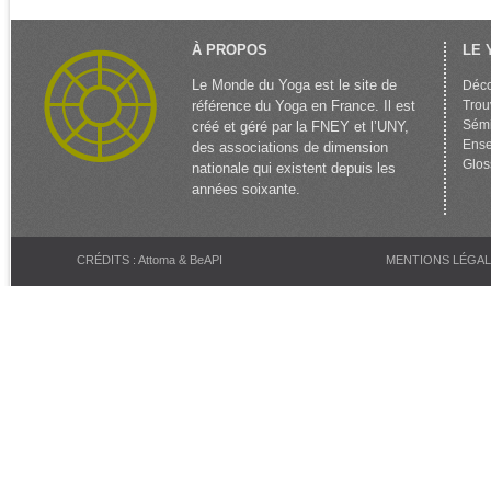
À PROPOS
LE 
Le Monde du Yoga est le site de
Déco
référence du Yoga en France. Il est
Trou
Sémi
créé et géré par la FNEY et l’UNY,
Ense
des associations de dimension
Glos
nationale qui existent depuis les
années soixante.
CRÉDITS : Attoma & BeAPI
MENTIONS LÉGA