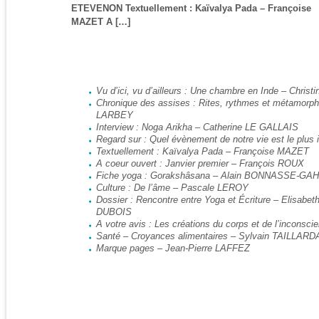
ETEVENON Textuellement : Kaïvalya Pada – Françoise
MAZET A […]
Vu d’ici, vu d’ailleurs : Une chambre en Inde – Chri
Chronique des assises : Rites, rythmes et métamor
LARBEY
Interview : Noga Arikha – Catherine LE GALLAIS
Regard sur : Quel évènement de notre vie est le pl
Textuellement : Kaïvalya Pada – Françoise MAZET
A coeur ouvert : Janvier premier – François ROUX
Fiche yoga : Gorakshâsana
– Alain BONNASSE-GA
Culture : De l’âme – Pascale LEROY
Dossier : Rencontre entre Yoga et Écriture – Elisa
DUBOIS
A votre avis : Les créations du corps et de l’incon
Santé
–
Croyances alimentaires
–
Sylvain TAILLARD
Marque pages – Jean-Pierre LAFFEZ