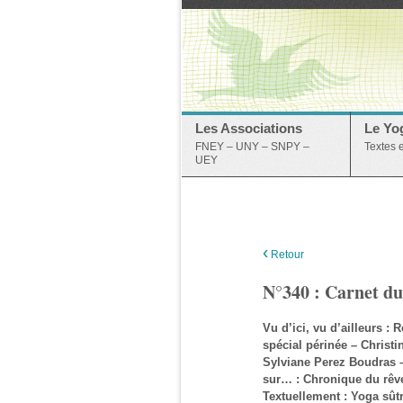
Les Associations
Le Yo
FNEY – UNY – SNPY –
Textes 
UEY
‹
Retour
N°340 : Carnet du
Vu d’ici, vu d’ailleurs 
spécial périnée – Christ
Sylviane Perez Boudras 
sur… : Chronique du rê
Textuellement : Yoga sû