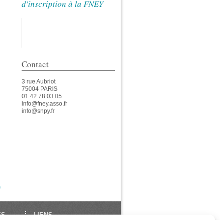
d'inscription à la FNEY
Contact
3 rue Aubriot
75004 PARIS
01 42 78 03 05
info@fney.asso.fr
info@snpy.fr
e
ES
LIENS