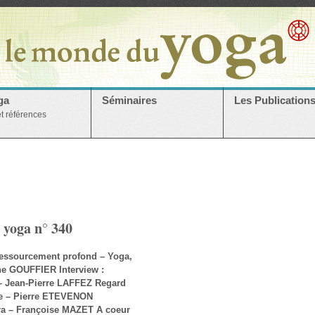
ga
Séminaires
Les Publication
et références
 yoga n° 340
: Ressourcement profond – Yoga,
ine GOUFFIER Interview :
– Jean-Pierre LAFFEZ Regard
ve – Pierre ETEVENON
tra – Françoise MAZET A coeur