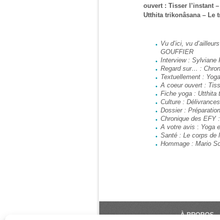
ouvert : Tisser l’instant
Utthita trikonâsana – Le t
Vu d’ici, vu d’ailleu
GOUFFIER
Interview : Sylvian
Regard sur… : Chro
Textuellement : Yog
A coeur ouvert : Tis
Fiche yoga : Utthita
Culture : Délivrance
Dossier : Préparation
Chronique des EFY : 
A votre avis
:
Yoga e
Santé : Le corps de
Hommage : Mario So
À PROPOS