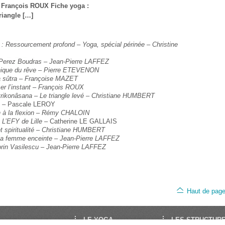
 – François ROUX Fiche yoga :
riangle […]
rs : Ressourcement profond – Yoga, spécial périnée – Christine
e Perez Boudras – Jean-Pierre LAFFEZ
nique du rêve – Pierre ETEVENON
a sûtra – Françoise MAZET
ser l’instant – François ROUX
 trikonâsana – Le triangle levé – Christiane HUMBERT
s –
Pascale LEROY
 à la flexion
–
Rémy CHALOIN
L’EFY de Lille
– Catherine LE GALLAIS
t spiritualité – Christiane HUMBERT
 la femme enceinte
–
Jean-Pierre LAFFEZ
rin Vasilescu
–
Jean-Pierre LAFFEZ
Haut de pag
LE YOGA
LES STRUCTUR