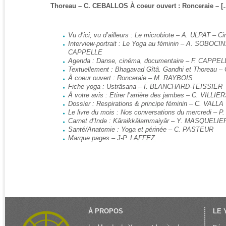
Thoreau – C. CEBALLOS À coeur ouvert : Ronceraie – [
Vu d’ici, vu d’ailleurs : Le microbiote – A. ULPAT –
Interview-portrait : Le Yoga au féminin – A. SOBOCI
CAPPELLE
Agenda : Danse, cinéma, documentaire – F. CAPPEL
Textuellement : Bhagavad Gîtâ. Gandhi et Thoreau 
À coeur ouvert : Ronceraie – M. RAYBOIS
Fiche yoga : Ustrâsana – I. BLANCHARD-TEISSIER
À votre avis : Etirer l’arrière des jambes – C. VILLIE
Dossier : Respirations & principe féminin – C. VALLA
Le livre du mois : Nos conversations du mercredi – 
Carnet d’Inde : Kâraikkâlammaiyâr – Y. MASQUELIE
Santé/Anatomie : Yoga et périnée – C. PASTEUR
Marque pages – J-P. LAFFEZ
À PROPOS
LE 