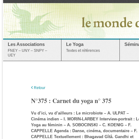
Les Associations
Le Yoga
Sémina
FNEY – UNY – SNPY –
Textes et références
UEY
‹
Retour
N°375 : Carnet du yoga n° 375
Vu d’ici, vu d’ailleurs : Le microbiote – A. ULPAT –
Cinéma indien – I. MORIN-LARBEY Interview-portrait : L
Yoga au féminin – A. SOBOCINSKI – C. KOENIG – F.
CAPPELLE Agenda : Danse, cinéma, documentaire – F.
CAPPELLE Textuellement : Bhagavad Gîtâ. Gandhi et