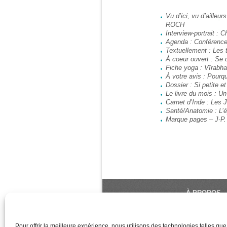
Vu d’ici, vu d’aille
ROCH
Interview-portrait
Agenda : Conférence
Textuellement : Le
À coeur ouvert : Se 
Fiche yoga : Vîrabh
À votre avis : Pourqu
Dossier : Si petite 
Le livre du mois : U
Carnet d’Inde : Les
Santé/Anatomie : L’é
Marque pages – J-P
À PROPOS
Le Monde du Y
référence du 
Pour offrir la meilleure expérience, nous utilisons des technologies telles qu