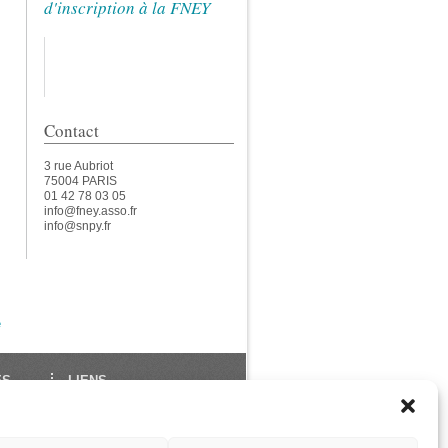
d'inscription à la FNEY
Contact
3 rue Aubriot
75004 PARIS
01 42 78 03 05
info@fney.asso.fr
info@snpy.fr
e
ES
LIENS
École Française de Yoga
Union Européenne de