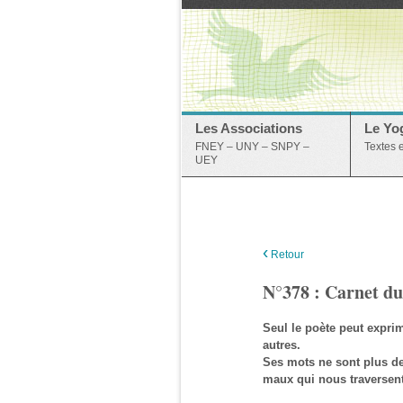
Les Associations
Le Yo
FNEY – UNY – SNPY –
Textes 
UEY
‹
Retour
N°378 : Carnet du
Seul le poète peut expri
autres.
Ses mots ne sont plus de
maux qui nous traversent