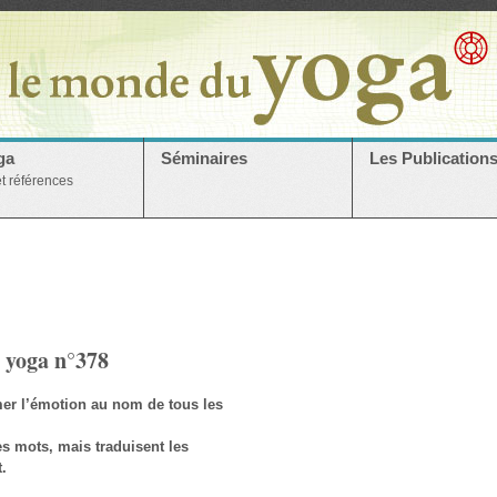
ga
Séminaires
Les Publication
et références
 yoga n°378
mer l’émotion au nom de tous les
s mots, mais traduisent les
.