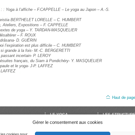
urs : : Yoga à l’affiche – F.CAPPELLE – Le yoga au Japon – A.-S.
 : Christia BERTHELET LORELLE – C. HUMBERT
, Ateliers, Expositions – F. CAPPELLE
s textes de yoga – Y. TARDAN-MASQUELIER
désaltérer – F. ROUX
adrâsana- D. GUÉRIN
oi l’expiration est plus difficile – C. HUMBERT
et si grande à la fois- M.-C. BERGERETTI
n passant incertain- P. LEROY
 Jésuites français, du Siam à Pondichéry- Y. MASQUELIER
paule et le yoga- J-P. LAFFEZ
. LAFFEZ
Haut de pag
LE YOGA
LES STRUCTUR
Gérer le consentement aux cookies
oga est le site de
Découvrir le Yoga
FNEY
Yoga en France. Il est
Trouver un cours
UNY
e les cookies pour