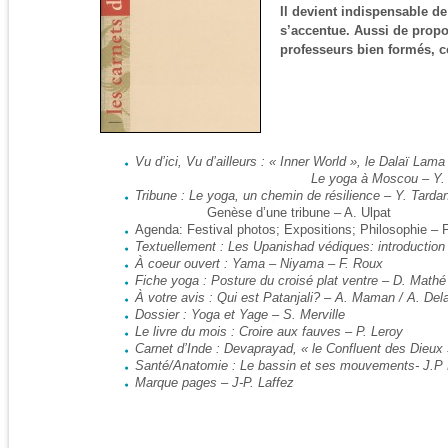
Il devient indispensable 
s’accentue. Aussi de propo
professeurs bien formés,
Vu d’ici, Vu d’ailleurs : « Inner World », le Dalaï Lama
Le yoga à Moscou – Y. Bl
Tribune : Le yoga, un chemin de résilience – Y. Tarda
Genèse d’une tribune – A. Ulpat
Agenda: Festival photos; Expositions; Philosophie – F
Textuellement : Les Upanishad védiques: introduction 
À coeur ouvert : Yama – Niyama – F. Roux
Fiche yoga : Posture du croisé plat ventre – D. Mathé
À votre avis : Qui est Patanjali? – A. Maman / A. Del
Dossier : Yoga et Yage – S. Merville
Le livre du mois : Croire aux fauves – P. Leroy
Carnet d’Inde : Devaprayad, « le Confluent des Dieu
Santé/Anatomie : Le bassin et ses mouvements- J.P 
Marque pages – J-P. Laffez