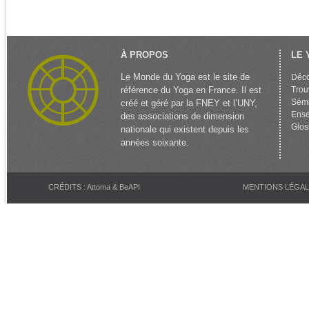
À PROPOS
LE 
Le Monde du Yoga est le site de
Déco
référence du Yoga en France. Il est
Trou
Sémi
créé et géré par la FNEY et l’UNY,
Ense
des associations de dimension
Glos
nationale qui existent depuis les
années soixante.
CRÉDITS : Attoma & BeAPI
MENTIONS LÉGA