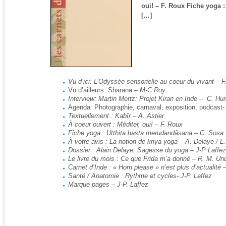
oui! – F. Roux Fiche yoga 
[…]
Vu d’ici: L’Odyssée sensorielle au coeur du vivant –
F
Vu d’ailleurs: Sharana –
M-C Roy
Interview: Martin Mertz: Projet Kiran en Inde – C. Hu
Agenda: Photographie, carnaval, exposition, podcast-
Textuellement : Kabîr – A. Astier
À coeur ouvert : Méditer, oui! – F. Roux
Fiche yoga : Utthita hasta merudandâsana – C. Sosa
À votre avis : La notion de kriya yoga – A. Delaye /
L.
Dossier : Alain Delaye,
Sagesse du yoga – J-P Laffez
Le livre du mois : Ce que Frida m’a donné – R. M. Un
Carnet d’Inde : « Horn please » n’est plus d’actualité 
Santé / Anatomie : Rythme et cycles- J-P. Laffez
Marque pages – J-P. Laffez