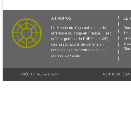
À PROPOS
LE 
Le Monde du Yoga est le site de
Déco
référence du Yoga en France. Il est
Trou
Sémi
créé et géré par la FNEY et l’UNY,
Ense
des associations de dimension
Glos
nationale qui existent depuis les
années soixante.
CRÉDITS : Attoma & BeAPI
MENTIONS LÉGA