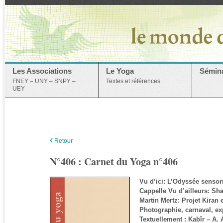
Les Associations
Le Yoga
Sémina
FNEY – UNY – SNPY –
Textes et références
UEY
‹
Retour
N°406 : Carnet du Yoga n°406
Vu d’ici: L’Odyssée sensori
Cappelle Vu d’ailleurs: Sh
Martin Mertz: Projet Kiran
Photographie, carnaval, ex
Textuellement : Kabîr – A. 