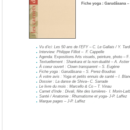
Fiche yoga : Garudâsana –
Vu d’ici: Les 50 ans de l’EFY – C. Le Gallais / Y. Tar
Interview: Philippe Filliot – F. Cappelle
Agenda: Expositions Arts visuels, peinture, photo – F
Textuellement : Shankara et la non-dualité – A. Astier
À coeur ouvert : Clown transparent – S. Eugène
Fiche yoga : Garudâsana –
S. Perez-Boudras
À votre avis : Yoga et petits ennuis de santé – I. Bl
Dossier : La danse de Shiva
– C. Sarrade
Le livre du mois : Marcello & Co – T. Vinau
Carnet d’Inde : Divali, fête des lumières- I. Morin-Lar
Santé / Anatomie : Rhumatisme et yoga- J-P. Laffez
Marque pages – J-P. Laffez