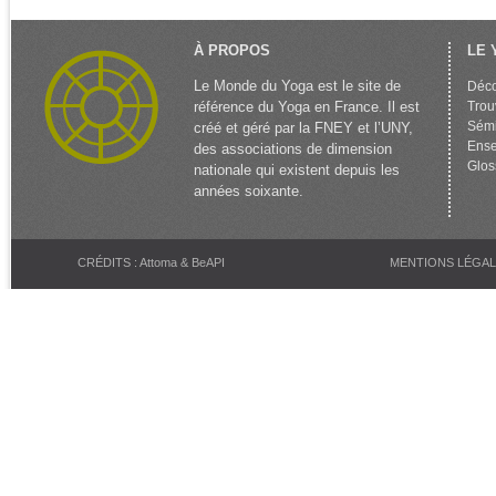
À PROPOS
LE 
Le Monde du Yoga est le site de
Déco
référence du Yoga en France. Il est
Trou
Sémi
créé et géré par la FNEY et l’UNY,
Ense
des associations de dimension
Glos
nationale qui existent depuis les
années soixante.
CRÉDITS : Attoma & BeAPI
MENTIONS LÉGA