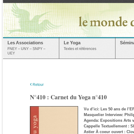
Les Associations
Le Yoga
Sémina
FNEY – UNY – SNPY –
Textes et références
UEY
‹
Retour
N°410 : Carnet du Yoga n°410
Vu d’ici: Les 50 ans de l’EF
Masquelier Interview: Phili
Agenda: Expositions Arts vi
Cappelle Textuellement : Sh
Astier À coeur ouvert : Cl