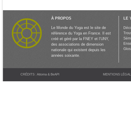
À PROPOS
LE 
Le Monde du Yoga est le site de
Déco
référence du Yoga en France. Il est
Trou
Sémi
créé et géré par la FNEY et l’UNY,
Ense
des associations de dimension
Glos
nationale qui existent depuis les
années soixante.
CRÉDITS : Attoma & BeAPI
MENTIONS LÉGA