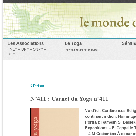
Les Associations
Le Yoga
Sémina
FNEY – UNY – SNPY –
Textes et références
UEY
‹
Retour
N°411 : Carnet du Yoga n°411
Vu d’ici: Conférences Reli
continent indien. Hommage
Portrait: Ramesh S. Balse
Expositions – F. Cappelle 
– J.M Creisméas À coeur o