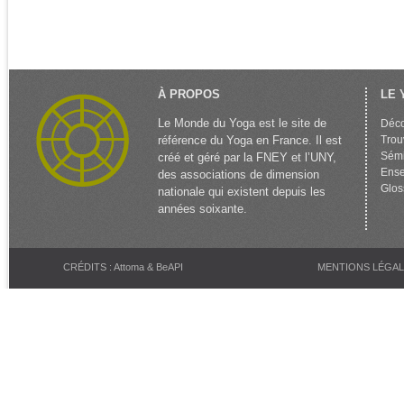
À PROPOS
LE 
Le Monde du Yoga est le site de
Déco
référence du Yoga en France. Il est
Trou
Sémi
créé et géré par la FNEY et l’UNY,
Ense
des associations de dimension
Glos
nationale qui existent depuis les
années soixante.
CRÉDITS : Attoma & BeAPI
MENTIONS LÉGA