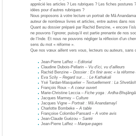
apprécié les articles ? Les rubriques ? Les fiches postures
idées pour d’autres rubriques ?
Nous proposons à votre lecture un portrait de Mâ Anandama
auteur de nombreux livres et articles, entre autres dans nos
Quant au dossier préparé par Rachid Benzine, « encore l’isl
ne pouvons l’ignorer, puisqu’il est partie prenante de nos 
de l’Inde. Et nous ne pouvons négliger la réflexion d’un cherch
sens du mot « réforme ».
Que nos vœux aillent vers vous, lecteurs ou auteurs, sans q
Jean-Pierre Laffez –
Editorial
Claudine Dubois-Pellarin –
Vu d’ici, vu d’ailleurs
Rachid Benzine –
Dossier : En finir avec « la réforme
Eva Szily –
Regard sur… : Le Kathakali
Ysé Tardan-Masquelier –
Textuellement : La Shvetâs
François Roux –
A coeur ouvert
Marie-Christine Leccia –
Fiche yoga : Ardha-Bhujâng
Jacques Marmey –
Culture
Jacques Vigne –
Portrait : Mâ Anandamayî
Charlotte Bombeke –
A table
Françoise Colombo-Pansard –
A votre avis
Jean-Claude Guézou –
Santé
Jean-Pierre Laffez –
Marque-pages