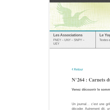
Les Associations
Le Yo
FNEY – UNY – SNPY –
Textes 
UEY
‹
Retour
N°264 : Carnets d
Venez découvrir le somm
Un journal… c’est une gril
décoder. Autrement dit, un