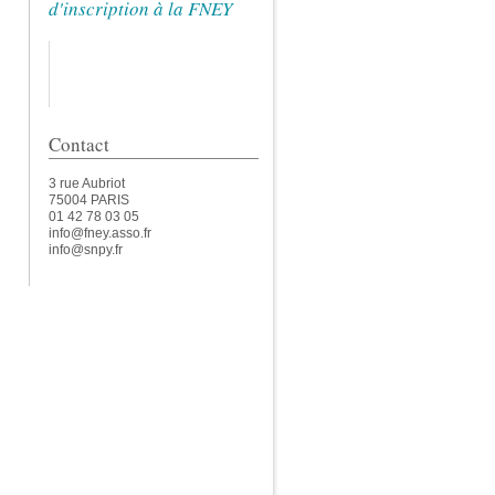
d'inscription à la FNEY
Contact
3 rue Aubriot
75004 PARIS
01 42 78 03 05
info@fney.asso.fr
info@snpy.fr