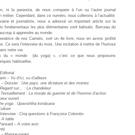
on, ni la paranoïa, de nous comparer à l’un ou l’autre journal
n métier. Cependant, dans ce numéro, nous collerons à l’actualité.
aine et journaliste, nous a adressé un important article sur la
its fondamentaux les plus élémentaires sont bafoués. Berceau du
aucoup à apprendre au monde.
oratrice de nos Carnets, sort un 4e livre, nous en avons profité
ns. Ce sera l’interview du mois. Une incitation à mettre de l’humour
ans notre vie.
on du « monde (du yoga) », c’est ce que nous proposons
iques habituelles.
Editorial
arin –
Vu d’ici, vu d’ailleurs
n –
Dossier : Une pays, une dictature et des moines
Regard sur… : La chandeleur
–
Textuellement : La morale du guerrier et de l’homme d’action
oeur ouvert
he yoga : Upavishtha konâsana
ulture
Interview : Cinq questions à Françoise Colombo
–
A table
Pansard –
A votre avis
nté
n –
Marque-pages