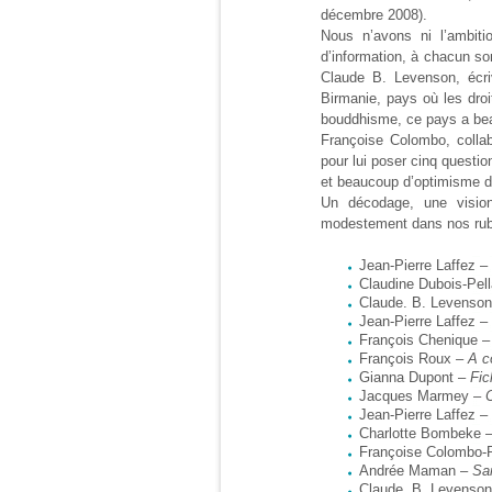
décembre 2008).
Nous n’avons ni l’ambiti
d’information, à chacun so
Claude B. Levenson, écriv
Birmanie, pays où les dro
bouddhisme, ce pays a be
Françoise Colombo, collab
pour lui poser cinq questio
et beaucoup d’optimisme d
Un décodage, une visi
modestement dans nos rubr
Jean-Pierre Laffez –
Claudine Dubois-Pell
Claude. B. Levenso
Jean-Pierre Laffez –
François Chenique 
François Roux –
A c
Gianna Dupont –
Fic
Jacques Marmey –
C
Jean-Pierre Laffez –
Charlotte Bombeke 
Françoise Colombo-
Andrée Maman –
Sa
Claude. B. Levenso