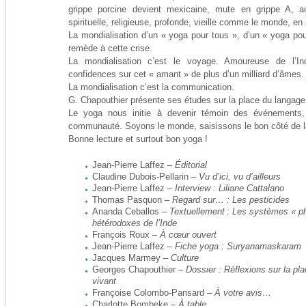
grippe porcine devient mexicaine, mute en grippe A, ac
spirituelle, religieuse, profonde, vieille comme le monde, en
La mondialisation d’un « yoga pour tous », d’un « yoga pou
remède à cette crise.
La mondialisation c’est le voyage. Amoureuse de l’In
confidences sur cet « amant » de plus d’un milliard d’âmes.
La mondialisation c’est la communication.
G. Chapouthier présente ses études sur la place du langage
Le yoga nous initie à devenir témoin des événements, 
communauté. Soyons le monde, saisissons le bon côté de l
Bonne lecture et surtout bon yoga !
Jean-Pierre Laffez –
Éditorial
Claudine Dubois-Pellarin –
Vu d’ici, vu d’ailleurs
Jean-Pierre Laffez –
Interview : Liliane Cattalano
Thomas Pasquon –
Regard sur… : Les pesticides
Ananda Ceballos –
Textuellement : Les systèmes « ph
hétérodoxes de l’Inde
François Roux –
À cœur ouvert
Jean-Pierre Laffez –
Fiche yoga : Suryanamaskaram
Jacques Marmey –
Culture
Georges Chapouthier –
Dossier : Réflexions sur la p
vivant
Françoise Colombo-Pansard –
À votre avis…
Charlotte Bombeke –
À table