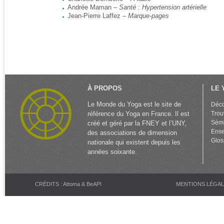
Andrée Maman –
Santé : Hypertension artérielle
Jean-Pierre Laffez –
Marque-pages
À PROPOS
LE 
Le Monde du Yoga est le site de
Déco
référence du Yoga en France. Il est
Trou
Sémi
créé et géré par la FNEY et l’UNY,
Ense
des associations de dimension
Glos
nationale qui existent depuis les
années soixante.
CRÉDITS : Attoma & BeAPI
MENTIONS LÉGA