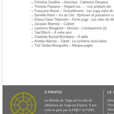
Christine Gouffier –
Interview : Catherine Despeux
Thomas Pasquon –
Regard sur…. : Les produits bi
Françoise Mazet –
Textuellement : Les yoga sûtra de 
Danielle Alloin –
Vu du Ciel : Rythmes et pulsations 
Eliane-Claire Thiercelin –
Fiche yoga : Les ailes du 
Jacques Marmey –
Culture
Laurence Mougenot –
Dossier : L’ostéoporose (1)
Yael Bloch –
À votre avis
Charlotte Boistel-Bombeke –
À table
Andrée Maman –
Santé : Le système musculaire
Ysé Tardan-Masquelier –
Marque-pages
À PROPOS
LE 
Le Monde du Yoga est le site de
Déco
référence du Yoga en France. Il est
Trou
Sémi
créé et géré par la FNEY et l’UNY,