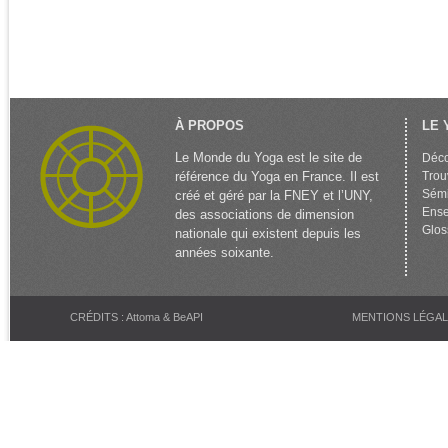
À PROPOS
LE 
Le Monde du Yoga est le site de
Déco
référence du Yoga en France. Il est
Trou
Sémi
créé et géré par la FNEY et l’UNY,
Ense
des associations de dimension
Glos
nationale qui existent depuis les
années soixante.
CRÉDITS : Attoma & BeAPI
MENTIONS LÉGA