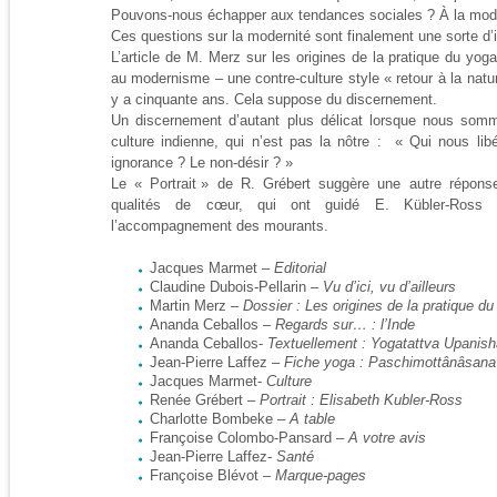
Pouvons-nous échapper aux tendances sociales ? À la mode
Ces questions sur la modernité sont finalement une sorte d’i
L’article de M. Merz sur les origines de la pratique du yoga
au modernisme – une contre-culture style « retour à la nature
y a cinquante ans. Cela suppose du discernement.
Un discernement d’autant plus délicat lorsque nous som
culture indienne, qui n’est pas la nôtre : « Qui nous lib
ignorance ? Le non-désir ? »
Le « Portrait » de R. Grébert suggère une autre répons
qualités de cœur, qui ont guidé E. Kübler-Ross
l’accompagnement des mourants.
Jacques Marmet –
Editorial
Claudine Dubois-Pellarin –
Vu d’ici, vu d’ailleurs
Martin Merz –
Dossier : Les origines de la pratique d
Ananda Ceballos –
Regards sur… : l’Inde
Ananda Ceballos-
Textuellement : Yogatattva Upanis
Jean-Pierre Laffez –
Fiche yoga : Paschimottânâsa
Jacques Marmet-
Culture
Renée Grébert –
Portrait : Elisabeth Kubler-Ross
Charlotte Bombeke –
A table
Françoise Colombo-Pansard –
A votre avis
Jean-Pierre Laffez-
Santé
Françoise Blévot –
Marque-pages