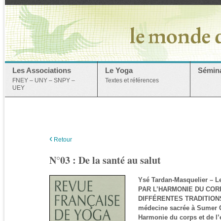
Les Associations
Le Yoga
Sémina
FNEY – UNY – SNPY –
Textes et références
UEY
‹
Retour
N°03 : De la santé au salut
Ysé Tardan-Masquelier – 
PAR L’HARMONIE DU COR
DIFFÉRENTES TRADITIONS 
médecine sacrée à Sumer C
Harmonie du corps et de l’