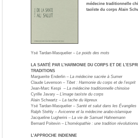
médecine traditionnelle ch
taoïste du corps Alain Sch
Ysé Tardan-Masquelier –
Le poids des mots
LA SANTÉ PAR L’HARMONIE DU CORPS ET DE L’ESPR
TRADITIONS
Marguerite Enderlin –
La médecine sacrée à Sume
r
Claude Levenson –
Tibet : Harmonie du corps et de l’esprit
Jean-Marc Kespi –
La médecine traditionnelle chinoise
Cyrille Javary –
L’image taoïste du corps
Alain Schwartz –
La tache du lépreu
x
Ysé Tardan-Masquelier –
Santé et salut dans les Évangiles
Ralph Stehly –
Avicenne et la médecine arabo-islamique
Jacqueline Lugherini –
La vie de Samuel Hahnemann
Bernard Poitevin –
L’homéopathie : une tradition révolution
L’APPROCHE INDIENNE