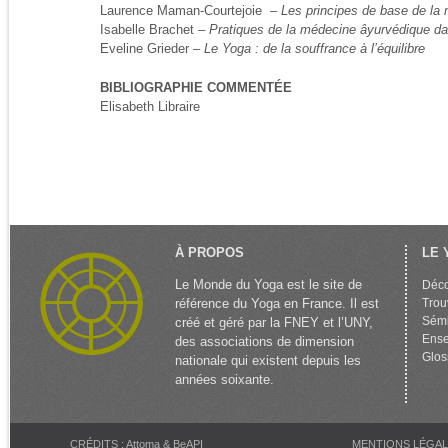
Laurence Maman-Courtejoie –
Les principes de base de la
Isabelle Brachet –
Pratiques de la médecine âyurvédique dan
Eveline Grieder –
Le Yoga : de la souffrance à l’équilibre
BIBLIOGRAPHIE COMMENTÉE
Elisabeth Libraire
À PROPOS
LE 
Le Monde du Yoga est le site de
Déco
référence du Yoga en France. Il est
Trou
Sémi
créé et géré par la FNEY et l’UNY,
Ense
des associations de dimension
Glos
nationale qui existent depuis les
années soixante.
CRÉDITS : Attoma & BeAPI
MENTIONS LÉGA