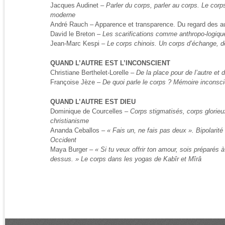
Jacques Audinet –
Parler du corps, parler au corps. Le cor
moderne
André Rauch – Apparence et transparence. Du regard des aut
David le Breton –
Les scarifications comme anthropo-logi
Jean-Marc Kespi –
Le corps chinois. Un corps d’échange, de 
QUAND L’AUTRE EST L’INCONSCIENT
Christiane Berthelet-Lorelle –
De la place pour de l’autre et
Françoise Jèze –
De quoi parle le corps ? Mémoire incons
QUAND L’AUTRE EST DIEU
Dominique de Courcelles –
Corps stigmatisés, corps glorieu
christianisme
Ananda Ceballos –
« Fais un, ne fais pas deux ». Bipolarité
Occident
Maya Burger –
« Si tu veux offrir ton amour, sois préparés à
dessus. »
Le corps dans les yogas de Kabîr et Mîrâ