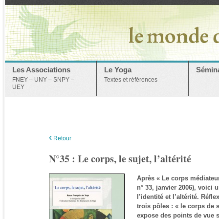
Les Associations
Le Yoga
Sémina
FNEY – UNY – SNPY –
Textes et références
UEY
‹
Retour
N°35 : Le corps, le sujet, l’altérité
Après « Le corps médiateu
n° 33, janvier 2006), voici 
l’identité et l’altérité. Réf
trois pôles : « le corps de 
expose des points de vue s