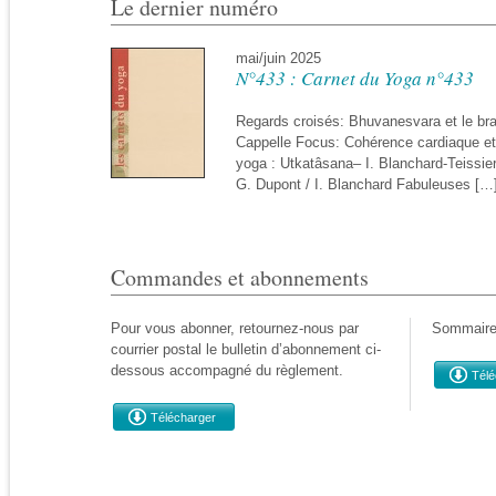
Le dernier numéro
mai/juin 2025
N°433 : Carnet du Yoga n°433
Regards croisés: Bhuvanesvara et le bra
Cappelle Focus: Cohérence cardiaque et
yoga : Utkatâsana– I. Blanchard-Teissie
G. Dupont / I. Blanchard Fabuleuses […
Commandes et abonnements
Pour vous abonner, retournez-nous par
Sommaire
courrier postal le bulletin d’abonnement ci-
dessous accompagné du règlement.
Télé
Télécharger