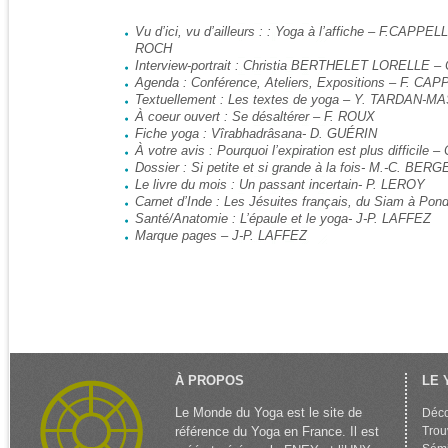
Vu d’ici, vu d’ailleurs : : Yoga à l’affiche – F.CAPPE
ROCH
Interview-portrait : Christia BERTHELET LORELLE 
Agenda : Conférence, Ateliers, Expositions – F. CA
Textuellement : Les textes de yoga – Y. TARDAN-
À coeur ouvert : Se désaltérer – F. ROUX
Fiche yoga : Vîrabhadrâsana- D. GUÉRIN
À votre avis : Pourquoi l’expiration est plus difficil
Dossier : Si petite et si grande à la fois- M.-C. BER
Le livre du mois : Un passant incertain- P. LEROY
Carnet d’Inde : Les Jésuites français, du Siam à P
Santé/Anatomie : L’épaule et le yoga- J-P. LAFFEZ
Marque pages – J-P. LAFFEZ
À PROPOS
LE 
Le Monde du Yoga est le site de
Déco
référence du Yoga en France. Il est
Trou