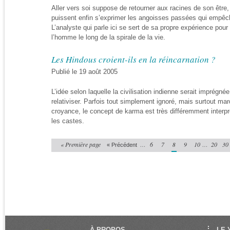
Aller vers soi suppose de retourner aux racines de son être,
puissent enfin s’exprimer les angoisses passées qui empêche
L’analyste qui parle ici se sert de sa propre expérience pour
l’homme le long de la spirale de la vie.
Les Hindous croient-ils en la réincarnation ?
Publié le 19 août 2005
L’idée selon laquelle la civilisation indienne serait imprégnée
relativiser. Parfois tout simplement ignoré, mais surtout mar
croyance, le concept de karma est très différemment interp
les castes.
« Première page
…
6
7
8
9
10
…
20
30
« Précédent
À PROPOS
LE 