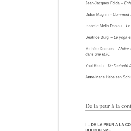
Jean-Jacques Fdida –
Enf
Didier Magnin –
Comment a
Isabelle Melin Daniau –
Le
Béatrice Burgi –
Le yoga e
Michèle Desrues –
Atelier
dans une MJC
Yael Bloch –
De l’autorité
Anne-Marie Hebeisen Schi
De la peur à la con
I – DE LA PEUR A LA C
BOUDDHISME