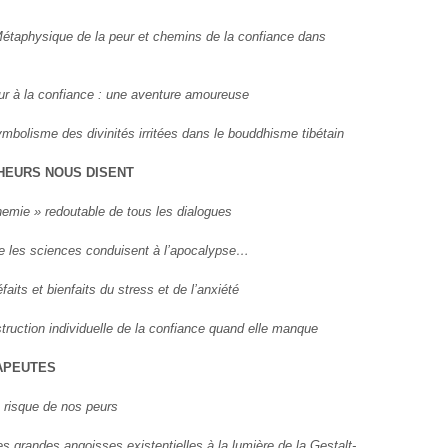
étaphysique de la peur et chemins de la confiance dans
ur à la confiance : une aventure amoureuse
mbolisme des divinités irritées dans le bouddhisme tibétain
CHEURS NOUS DISENT
nemie » redoutable de tous les dialogues
e les sciences conduisent à l’apocalypse…
faits et bienfaits du stress et de l’anxiété
truction individuelle de la confiance quand elle manque
RAPEUTES
 risque de nos peurs
es grandes angoisses existentielles à la lumière de la Gestalt-