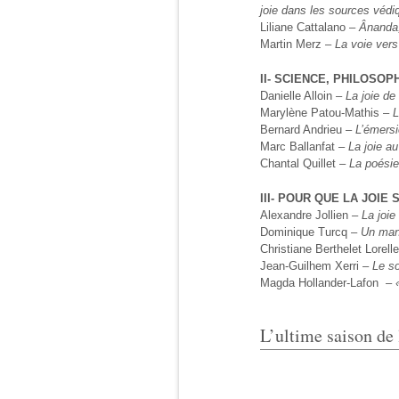
joie dans les sources vé
Liliane Cattalano –
Ânanda,
Martin Merz –
La voie vers
II- SCIENCE, PHILOSOP
Danielle Alloin –
La joie de
Marylène Patou-Mathis –
L
Bernard Andrieu –
L’émersi
Marc Ballanfat –
La joie a
Chantal Quillet –
La poésie
III- POUR QUE LA JOIE 
Alexandre Jollien
–
La joie 
Dominique Turcq
– Un mana
Christiane Berthelet Lorelle
Jean-Guilhem Xerri
–
Le so
Magda Hollander-Lafon
– «
L’ultime saison de 