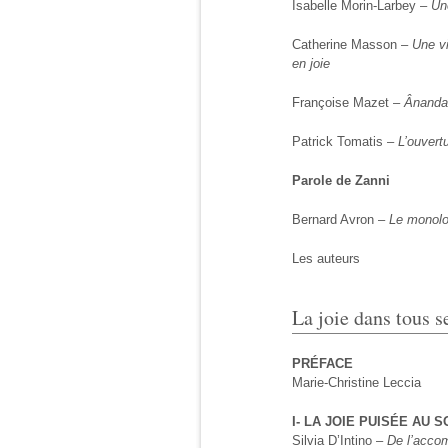
Isabelle Morin-Larbey –
Un
Catherine Masson –
Une v
en joie
Françoise Mazet –
Ânanda 
Patrick Tomatis –
L’ouvert
Parole de Zanni
Bernard Avron –
Le monolo
Les auteurs
La joie dans tous s
PRÉFACE
Marie-Christine Leccia
I- LA JOIE PUISÉE AU 
Silvia D’Intino –
De l’accom