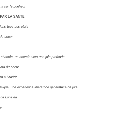
ns sur le bonheur
 PAR LA SANTE
dans tous ses états
 du coeur
 chantée, un chemin vers une joie profonde
ard du coeur
ion à l’aïkido
atique, une expérience libératrice génératrice de joie
 de Lonavla
re