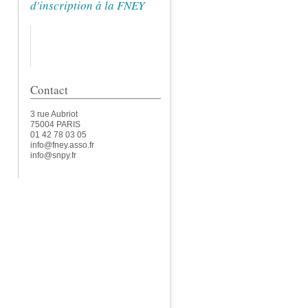
d'inscription à la FNEY
Contact
3 rue Aubriot
75004 PARIS
01 42 78 03 05
info@fney.asso.fr
info@snpy.fr