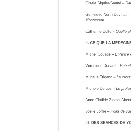
Gisèle Siguier-Sauné –
Dan
Geniviève North Devinat –
Montessori
Catherine Dolto –
Quelle p
II- CE QUE LA MEDECI
Michel Couade –
Enfance 
Véronique Donard –
Puber
Murielle Trigano –
La crois
Michèle Derues –
Le profe
Anne-Clotilde Ziegler Abe
Joëlle Joffre –
Point de vu
III- DES SEANCES DE 