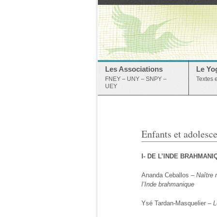
Les Associations
Le Yo
FNEY – UNY – SNPY –
Textes 
UEY
Enfants et adolesce
I- DE L’INDE BRAHMAN
Ananda Ceballos –
Naître 
l’Inde brahmanique
Ysé Tardan-Masquelier –
L