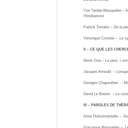
Ysé Tardan-Masquelier –
M
l’hindouisme
Patrick Tomatis –
De la pe
Véronique Crombé –
Le sy
II – CE QUE LES CHER
Denis Gira –
La peur, « en
Jacques Arnould –
Lorsqu
Georges Chapouthier –
Mé
David Le Breton –
La cons
III – PAROLES DE THÉ
Anne Dufourmantelle –
Au
Gonzague Masquelier –
L