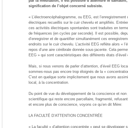
par la méditation, il est possible d’atteindre le samâdhi,
signification de l’objet concerné subsiste.
« L’électroencéphalogramme, ou EEG, est l’enregistrement d
électriques recueillis sur le cuir chevelu et amplifiés. Entrée
ces activités électriques spontanées sont traduites en terme
de fréquences (en cycles par seconde). Il est possible, depu
d’enregistrer et de quantifier simultanément ces enregistre
endroits sur le cuir chevelu. L’activité EEG reflète alors « l
repos d’une aire cérébrale donnée sous-jacente. Cela permet
EEG » qui sont caractéristiques des différents états d’éveil
Mais, si nous venons de parler d’attention, d’éveil EEG loca
sommes-nous pas encore trop éloignés de la « concentration
C’est en quelque sorte implicitement que nous avons assimilé
local, à la concentration.
Du point de vue du développement de la conscience et non p
scientifique qui reste encore parcellaire, fragmenté, refusan
et encore plus de conscience, voyons ce qu’en dit Mère:
LA FACULTÉ D’ATTENTION CONCENTRÉE
« La faculté « d’attention concentrée » peut se développer s