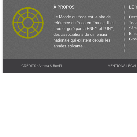
À PROPOS
LE 
Le Monde du Yoga est le site de
Déco
référence du Yoga en France. Il est
Trou
Sémi
créé et géré par la FNEY et l’UNY,
Ense
des associations de dimension
Glos
nationale qui existent depuis les
années soixante.
CRÉDITS : Attoma & BeAPI
MENTIONS LÉGA