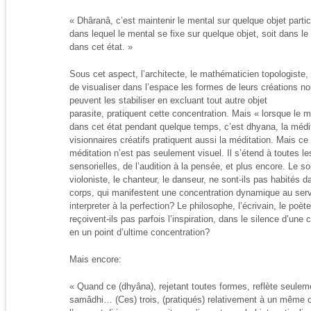
« Dhâranâ, c’est maintenir le mental sur quelque objet particu
dans lequel le mental se fixe sur quelque objet, soit dans le c
dans cet état. »
Sous cet aspect, l’architecte, le mathématicien topologiste, 
de visualiser dans l’espace les formes de leurs créations no
peuvent les stabiliser en excluant tout autre objet
parasite, pratiquent cette concentration. Mais « lorsque le m
dans cet état pendant quelque temps, c’est dhyana, la médit
visionnaires créatifs pratiquent aussi la méditation. Mais ce
méditation n’est pas seulement visuel. Il s’étend à toutes l
sensorielles, de l’audition à la pensée, et plus encore. Le so
violoniste, le chanteur, le danseur, ne sont-ils pas habités d
corps, qui manifestent une concentration dynamique au servi
interpreter à la perfection? Le philosophe, l’écrivain, le poèt
reçoivent-ils pas parfois l’inspiration, dans le silence d’un
en un point d’ultime concentration?
Mais encore:
« Quand ce (dhyâna), rejetant toutes formes, reflète seulemen
samâdhi… (Ces) trois, (pratiqués) relativement à un même 