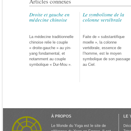
Articles connexes
Droite et gauche en
Le symbolisme de la
médecine chinoise
colonne vertébrale
La médecine traditionnelle
Faite de « substantifique
chinoise relie le couple
moelle », la colonne
« droite-gauche » au yin-
vertébrale, essence de
yang fondamental, et
l’homme, est le moyen
notamment au couple
symbolique de son passage
symbolique « Dur-Mou ».
au Ciel.
À PROPOS
LE 
Le Monde du Yoga est le site de
Déco