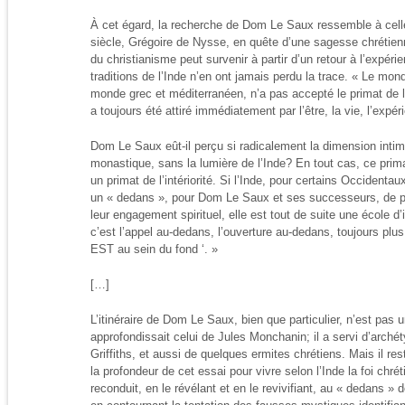
À cet égard, la recherche de Dom Le Saux ressemble à celle
siècle, Grégoire de Nysse, en quête d’une sagesse chrétienn
du christianisme peut survenir à partir d’un retour à l’expéri
traditions de l’Inde n’en ont jamais perdu la trace. « Le mo
monde grec et méditerranéen, n’a pas accepté le primat de l’
a toujours été attiré immédiatement par l’être, la vie, l’expér
Dom Le Saux eût-il perçu si radicalement la dimension intime
monastique, sans la lumière de l’Inde? En tout cas, ce prima
un primat de l’intériorité. Si l’Inde, pour certains Occidentau
un « dedans », pour Dom Le Saux et ses successeurs, de par
leur engagement spirituel, elle est tout de suite une école d’i
c’est l’appel au-dedans, l’ouverture au-dedans, toujours plu
EST au sein du fond ‘. »
[…]
L’itinéraire de Dom Le Saux, bien que particulier, n’est pas un
approfondissait celui de Jules Monchanin; il a servi d’arch
Griffiths, et aussi de quelques ermites chrétiens. Mais il res
la profondeur de cet essai pour vivre selon l’Inde la foi chrétie
reconduit, en le révélant et en le revivifiant, au « dedans »