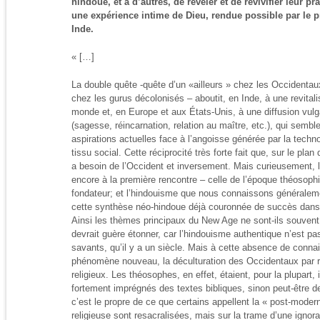
hindoue, et à d’autres, de révéler et de revivifier leur p
une expérience intime de Dieu, rendue possible par le pr
Inde.
« […]
La double quête -quête d’un «ailleurs » chez les Occidenta
chez les gurus décolonisés – aboutit, en Inde, à une revitali
monde et, en Europe et aux États-Unis, à une diffusion vulg
(sagesse, réincarnation, relation au maître, etc.), qui sembl
aspirations actuelles face à l’angoisse générée par la techno
tissu social. Cette réciprocité très forte fait que, sur le plan
a besoin de l’Occident et inversement. Mais curieusement,
encore à la première rencontre – celle de l’époque théosophi
fondateur; et l’hindouisme que nous connaissons générale
cette synthèse néo-hindoue déjà couronnée de succès dans l
Ainsi les thèmes principaux du New Age ne sont-ils souvent 
devrait guère étonner, car l’hindouisme authentique n’est p
savants, qu’il y a un siècle. Mais à cette absence de connai
phénomène nouveau, la déculturation des Occidentaux par ra
religieux. Les théosophes, en effet, étaient, pour la plupart,
fortement imprégnés des textes bibliques, sinon peut-être de
c’est le propre de ce que certains appellent la « post-moderni
religieuse sont resacralisées, mais sur la trame d’une igno