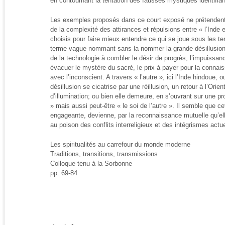
en contournant la tentation des fausses mystiques identifian
Les exemples proposés dans ce court exposé ne prétenden
de la complexité des attirances et répulsions entre « l’Inde 
choisis pour faire mieux entendre ce qui se joue sous les ter
terme vague nommant sans la nommer la grande désillusion
de la technologie à combler le désir de progrès, l’impuissa
évacuer le mystère du sacré, le prix à payer pour la connais
avec l’inconscient. A travers « l’autre », ici l’Inde hindoue, o
désillusion se cicatrise par une réillusion, un retour à l’Ori
d’illumination; ou bien elle demeure, en s’ouvrant sur une pr
» mais aussi peut-être « le soi de l’autre ». Il semble que
engageante, devienne, par la reconnaissance mutuelle qu’ell
au poison des conflits interreligieux et des intégrismes actu
Les spiritualités au carrefour du monde moderne
Traditions, transitions, transmissions
Colloque tenu à la Sorbonne
pp. 69-84