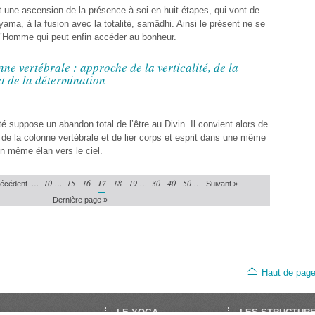
 une ascension de la présence à soi en huit étapes, qui vont de
, yama, à la fusion avec la totalité, samâdhi. Ainsi le présent ne se
l’Homme qui peut enfin accéder au bonheur.
nne vertébrale : approche de la verticalité, de la
 et de la détermination
é suppose un abandon total de l’être au Divin. Il convient alors de
t de la colonne vertébrale et de lier corps et esprit dans une même
 un même élan vers le ciel.
…
10
…
15
16
17
18
19
…
30
40
50
…
récédent
Suivant »
Dernière page »
Haut de pag
LE YOGA
LES STRUCTUR