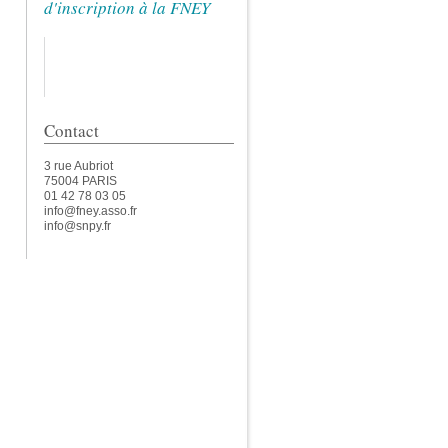
d'inscription à la FNEY
Contact
3 rue Aubriot
75004 PARIS
01 42 78 03 05
info@fney.asso.fr
info@snpy.fr