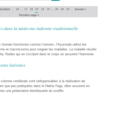
…
10
…
15
16
17
18
19
…
30
40
50
…
récédent
Suivant »
Dernière page »
es dans la médecine indienne traditionnelle
 humain fonctionne comme l’univers, l’Ayurveda utilise les
osme et macrocosme pour soigner les maladies. La maladie résulte
sha, fluides qui en circulant dans le corps en assurent l’harmonie.
ions latérales
a colonne vertébrale sont indispensables à la réalisation de
 que peu pratiquées dans le Hatha-Yoga, elles assurent en
es une polarisation bienfaisante du souffle.