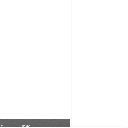
e
ES
LIENS